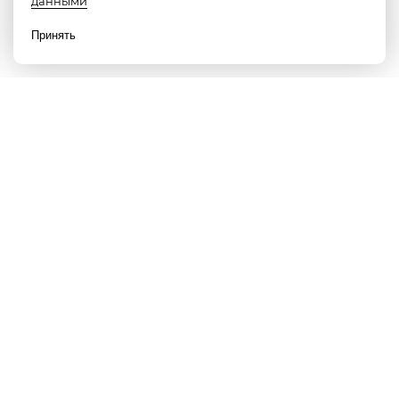
данными
Принять
Наши партнеры
Смотрите видео о нас от нашего партнёра
"Ешь Деревенское"