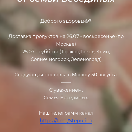
Доброго здоровья!🌾
Доставка продуктов на 26.07 - воскресенье (по
Москве)
25.07 - суббота (Торжок,Тверь, Клин,
Солнечногорск, Зеленоград)
Следующая поставка в Москву 30 августа.
——
С уважением,
Семья Бесединых.
Наш телеграмм канал
https://t.me/Stepuriha