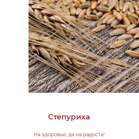
Степуриха
На здоровье, да на радость!